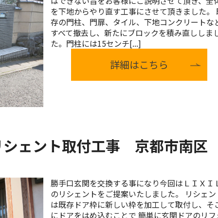
はできない旨をお客様にご説明させて頂き、全
を下地からやり直す工事にさせて頂きました。 
存の門柱、門扉、タイル、下地コンクリートな
すべて撤去し、新たにブロックを積み直ししま
た。門柱には15センチ[...]
詳細はこちら
リシェント取付工事 京都市南区
勝手口玄関を交換する事になり今回はＬＩＸＩ
のリシェントをご提案いたしました。 リシェン
は既存ドア枠に新しい枠を加工して取付し、そ
にドアをはめ込むことで 簡単に玄関ドアのリフ