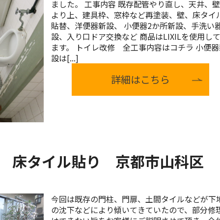
ました。 工事内容 既存配管やり直し、天井、
より上、建具枠、窓枠など再塗装、壁、床タイ
貼替、洋便器新設、 小便器2か所新設、手洗い
設、入り口ドア交換など 商品はLIXILを使用し
ます。 トイレ改修 全工事内容はコチラ 小便器
設は[...]
詳細はこちら
 床タイル貼り 京都市山科区
今回は既存の門柱、門扉、土間タイルなどが下
の沈下などにより傾いてきていたので、部分修