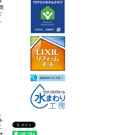
体
既
ど
し
Ｌ
ト
こ
ォ