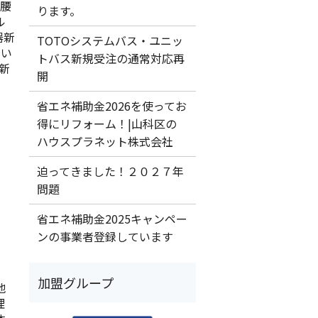
壁腰
ります。
ル
器新
TOTOシステムバス・ユニッ
てい
トバス新規受注の通常対応再
新
開
省エネ補助金2026を使ってお
得にリフォーム！|山科区の
ハウスプラネット株式会社
迫ってきました！２０２７年
問題
省エネ補助金2025キャンペー
ンの事業者登録しています
加盟グループ
地
理