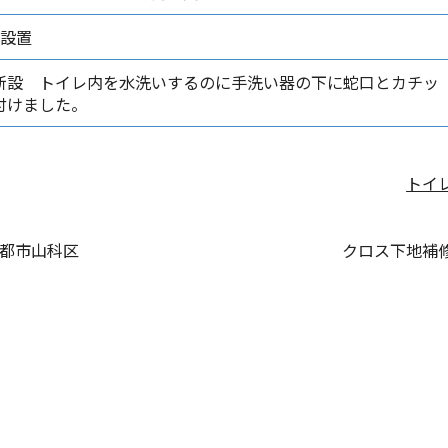
器設置
新設 トイレ内を水洗いするのに手洗い器の下に蛇口とカチッ
付けました。
トイ
都市山科区
クロス下地補