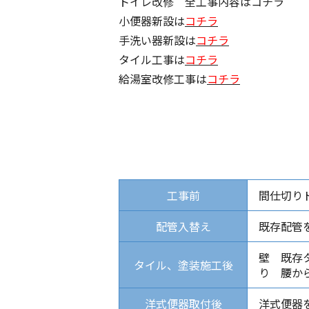
トイレ改修 全工事内容はコチラ
小便器新設は
コチラ
手洗い器新設は
コチラ
タイル工事は
コチラ
給湯室改修工事は
コチラ
工事前
間仕切り
配管入替え
既存配管
壁 既存
タイル、塗装施工後
り 腰か
洋式便器取付後
洋式便器