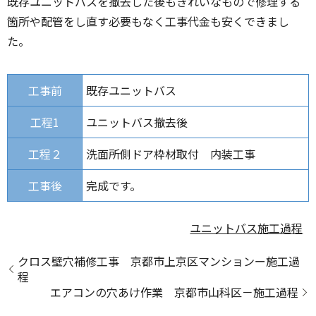
既存ユニットバスを撤去した後もきれいなもので修理する
箇所や配管をし直す必要もなく工事代金も安くできまし
た。
工事前
既存ユニットバス
工程1
ユニットバス撤去後
工程２
洗面所側ドア枠材取付 内装工事
工事後
完成です。
ユニットバス
施工過程
クロス壁穴補修工事 京都市上京区マンションー施工過
程
エアコンの穴あけ作業 京都市山科区－施工過程