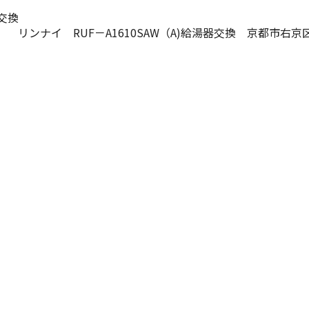
戸交換
リンナイ RUF－A1610SAW（A)給湯器交換 京都市右京