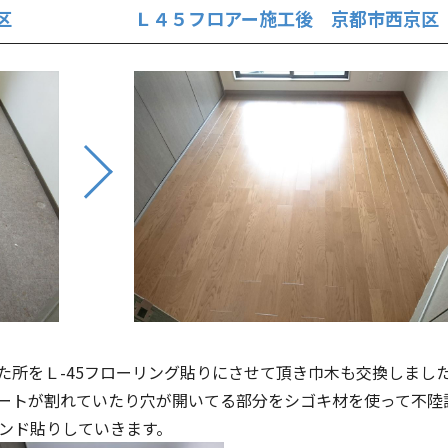
区
Ｌ４５フロアー施工後 京都市西京区
た所をＬ-45フローリング貼りにさせて頂き巾木も交換しまし
ートが割れていたり穴が開いてる部分をシゴキ材を使って不陸
ボンド貼りしていきます。