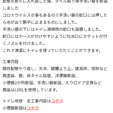
配管を新たに入れ直した後、タイル貼り後手洗い器を新設
しました
コロナウイルスの事もあるので手洗い器の蛇口には押した
ら水が出て勝手に止まるものにしました。
手洗い器の下にはトイレ清掃用の蛇口も設置しました。
蛇口にはホースが付けやすいように吐水口にカチットが付
くノズルを付けました。
これで清潔にトイレを使っていただくことができます。
工事内容
既存配管やり直し、天井、壁腰より上、建具枠、窓枠など
再塗装、壁、床タイル貼替、洋便器新設、
小便器2か所新設、手洗い器新設、入り口ドア交換など
商品はLIXILを使用しています。
トイレ改修 全工事内容は
コチラ
小便器新設は
コチラ