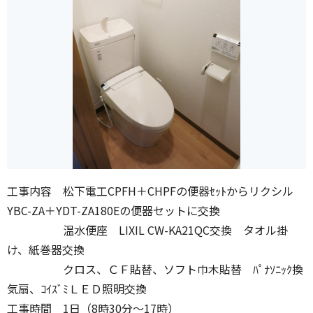
工事内容 松下電工CPFH＋CHPFの便器ｾｯﾄからリクシル
YBC-ZA＋YDT-ZA180Eの便器セットに交換
温水便座 LIXIL CW-KA21QC交換 タオル掛
け、紙巻器交換
クロス、ＣＦ貼替、ソフト巾木貼替 ﾊﾟﾅｿﾆｯｸ換
気扇、ｺｲｽﾞﾐＬＥＤ照明交換
工事時間 1日（8時30分～17時）