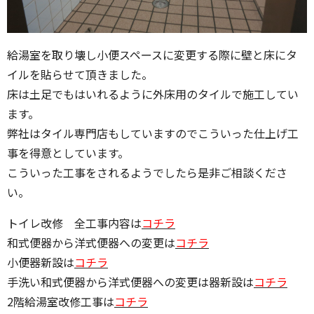
給湯室を取り壊し小便スペースに変更する際に壁と床にタ
イルを貼らせて頂きました。
床は土足でもはいれるように外床用のタイルで施工してい
ます。
弊社はタイル専門店もしていますのでこういった仕上げ工
事を得意としています。
こういった工事をされるようでしたら是非ご相談くださ
い。
トイレ改修 全工事内容は
コチラ
和式便器から洋式便器への変更は
コチラ
小便器新設は
コチラ
手洗い和式便器から洋式便器への変更は器新設は
コチラ
2階給湯室改修工事は
コチラ