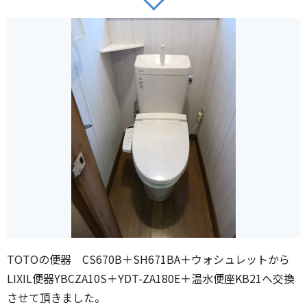
TOTOの便器 CS670B＋SH671BA＋ウォシュレットから
LIXIL便器YBCZA10S＋YDT-ZA180E＋温水便座KB21へ交換
させて頂きました。