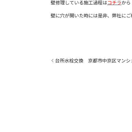
壁修理している施工過程は
コチラ
から
壁に穴が開いた時には是非、弊社にご
台所水栓交換 京都市中京区マンシ