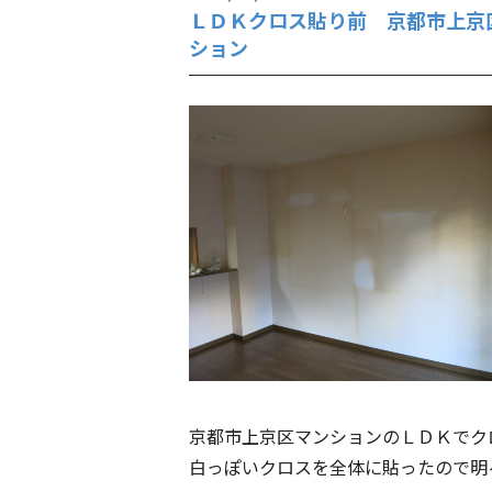
ＬＤＫクロス貼り前 京都市上京
ション
京都市上京区マンションのＬＤＫでク
白っぽいクロスを全体に貼ったので明