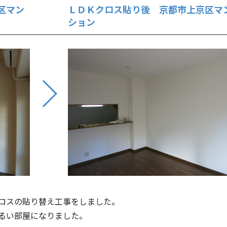
区マン
ＬＤＫクロス貼り後 京都市上京区マ
ション
ロスの貼り替え工事をしました。
るい部屋になりました。