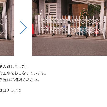
納入致しました。
付工事をおこなっています。
ら是非ご相談ください。
は
コチラ
より