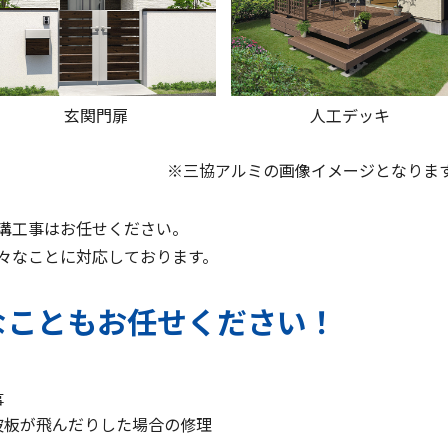
玄関門扉
人工デッキ
※三協アルミの画像イメージとなりま
溝工事はお任せください。
々なことに対応しております。
なこともお任せください！
事
波板が飛んだりした場合の修理