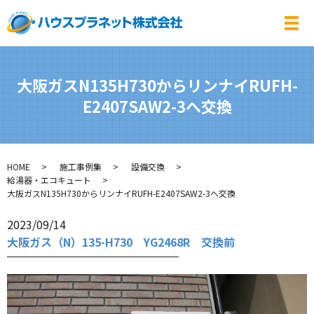
メ
大阪ガスN135H730からリンナイRUFH-
E2407SAW2-3へ交換
HOME
施工事例集
設備交換
給湯器・エコキュート
大阪ガスN135H730からリンナイRUFH-E2407SAW2-3へ交換
2023/09/14
大阪ガス（N）135-H730 YG2468R 交換前