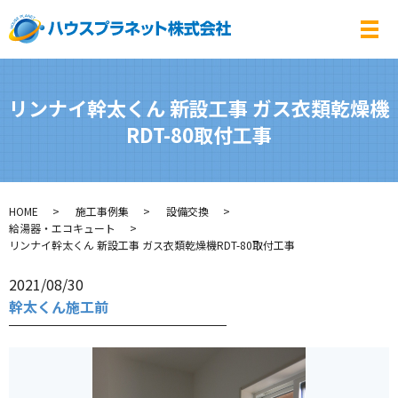
メ
リンナイ幹太くん 新設工事 ガス衣類乾燥機
RDT-80取付工事
HOME
施工事例集
設備交換
給湯器・エコキュート
リンナイ幹太くん 新設工事 ガス衣類乾燥機RDT-80取付工事
2021/08/30
幹太くん施工前