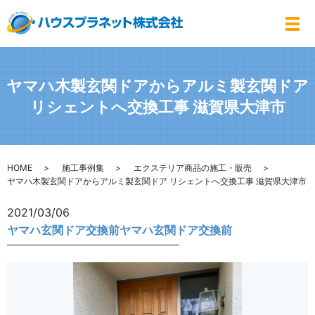
メ
ヤマハ木製玄関ドアからアルミ製玄関ドア
リシェントへ交換工事 滋賀県大津市
HOME
施工事例集
エクステリア商品の施工・販売
ヤマハ木製玄関ドアからアルミ製玄関ドア リシェントへ交換工事 滋賀県大津市
2021/03/06
ヤマハ玄関ドア交換前ヤマハ玄関ドア交換前